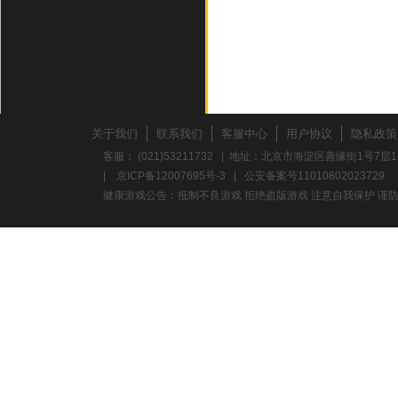
关于我们
联系我们
客服中心
用户协议
隐私政策
客服： (021)53211732 | 地址：北京市海淀区善缘街1号7层1
|
京ICP备12007695号-3
|
公安备案号11010802023729
健康游戏公告：抵制不良游戏 拒绝盗版游戏 注意自我保护 谨防