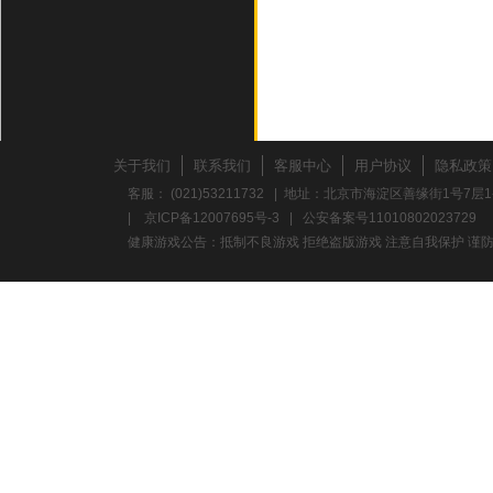
关于我们
联系我们
客服中心
用户协议
隐私政策
客服： (021)53211732 | 地址：北京市海淀区善缘街1号7层1
|
京ICP备12007695号-3
|
公安备案号11010802023729
健康游戏公告：抵制不良游戏 拒绝盗版游戏 注意自我保护 谨防