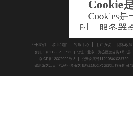
Cooki
Cooki
时，服务器
储在您的计
关于我们
联系我们
客服中心
用户协议
隐私政策
动设备，并
客服： (021)53211732 | 地址：北京市海淀区善缘街1号7层1
|
京ICP备12007695号-3
|
公安备案号11010802023729
如行为数据
健康游戏公告：抵制不良游戏 拒绝盗版游戏 注意自我保护 谨防
Cooki
的浏览数据
确保您的连接
存的信息，
过的广告、