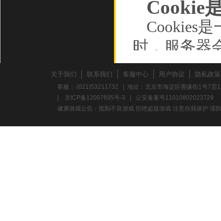
Cooki
Cooki
时，服务器
储在您的计
关于我们
联系我们
客服中心
用户协议
隐私政策
动设备，并
客服： (021)53211732 | 地址：北京市海淀区善缘街1号7层1
|
京ICP备12007695号-3
|
公安备案号11010802023729
如行为数据
健康游戏公告：抵制不良游戏 拒绝盗版游戏 注意自我保护 谨防
Cooki
的浏览数据
确保您的连接
存的信息，
过的广告、