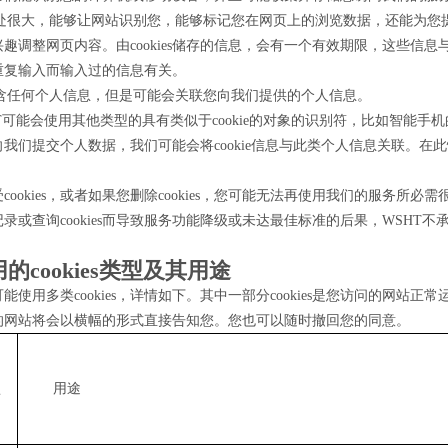
s的用处很大，能够让网站识别您，能够标记您在网页上的浏览数据，还能为
趣调整网页内容。由cookies储存的信息，会有一个有效期限，这些信
重复输入而输入过的信息有关。
s不包含任何个人信息，但是可能会关联您向我们提供的个人信息。
T可能会使用其他类型的具有类似于cookie的对象的识别符，比如智能手机的广告
我们提交个人数据，我们可能会将cookie信息与此类个人信息关联。在
cookies，或者如果您删除cookies，您可能无法再使用我们的服务所必
录或查询cookies而导致服务功能降级或未达最佳标准的后果，WSHT不
的cookies类型及其用途
能使用多类cookies，详情如下。其中一部分cookies是您访问的网站正
的网站将会以横幅的形式直接告知您。您也可以随时撤回您的同意。
型
用途