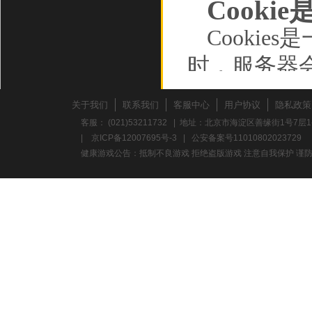
Cooki
Cooki
时，服务器
储在您的计
关于我们
联系我们
客服中心
用户协议
隐私政策
动设备，并
客服： (021)53211732 | 地址：北京市海淀区善缘街1号7层1
|
京ICP备12007695号-3
|
公安备案号11010802023729
如行为数据
健康游戏公告：抵制不良游戏 拒绝盗版游戏 注意自我保护 谨防
Cooki
的浏览数据
确保您的连接
存的信息，
过的广告、