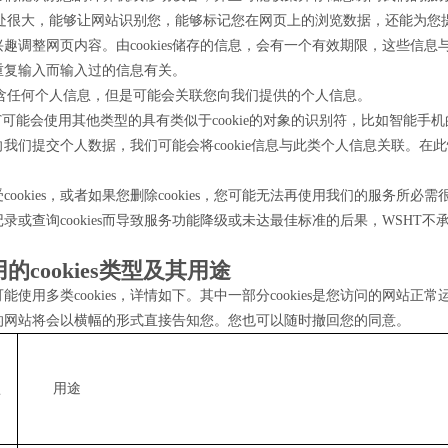
s的用处很大，能够让网站识别您，能够标记您在网页上的浏览数据，还能为
趣调整网页内容。由cookies储存的信息，会有一个有效期限，这些信
重复输入而输入过的信息有关。
s不包含任何个人信息，但是可能会关联您向我们提供的个人信息。
T可能会使用其他类型的具有类似于cookie的对象的识别符，比如智能手机的广告
我们提交个人数据，我们可能会将cookie信息与此类个人信息关联。在
cookies，或者如果您删除cookies，您可能无法再使用我们的服务所必
录或查询cookies而导致服务功能降级或未达最佳标准的后果，WSHT不
的cookies类型及其用途
能使用多类cookies，详情如下。其中一部分cookies是您访问的网站正
的网站将会以横幅的形式直接告知您。您也可以随时撤回您的同意。
型
用途