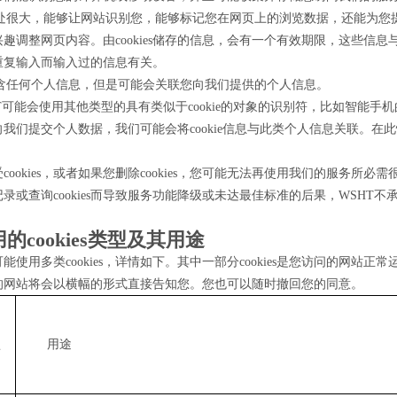
s的用处很大，能够让网站识别您，能够标记您在网页上的浏览数据，还能为
趣调整网页内容。由cookies储存的信息，会有一个有效期限，这些信
重复输入而输入过的信息有关。
s不包含任何个人信息，但是可能会关联您向我们提供的个人信息。
T可能会使用其他类型的具有类似于cookie的对象的识别符，比如智能手机的广告
我们提交个人数据，我们可能会将cookie信息与此类个人信息关联。在
cookies，或者如果您删除cookies，您可能无法再使用我们的服务所必
录或查询cookies而导致服务功能降级或未达最佳标准的后果，WSHT不
的cookies类型及其用途
能使用多类cookies，详情如下。其中一部分cookies是您访问的网站正
的网站将会以横幅的形式直接告知您。您也可以随时撤回您的同意。
型
用途