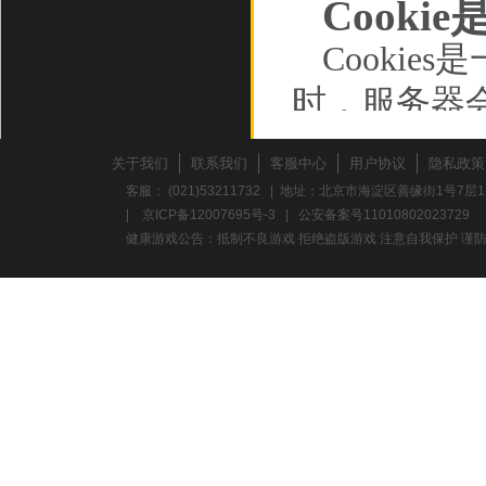
Cooki
Cooki
时，服务器
储在您的计
关于我们
联系我们
客服中心
用户协议
隐私政策
动设备，并
客服： (021)53211732 | 地址：北京市海淀区善缘街1号7层1
|
京ICP备12007695号-3
|
公安备案号11010802023729
如行为数据
健康游戏公告：抵制不良游戏 拒绝盗版游戏 注意自我保护 谨防
Cooki
的浏览数据
确保您的连接
存的信息，
过的广告、