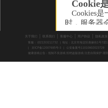
Cooki
Cooki
时，服务器
储在您的计
关于我们
联系我们
客服中心
用户协议
隐私政策
动设备，并
客服： (021)53211732 | 地址：北京市海淀区善缘街1号7层1
|
京ICP备12007695号-3
|
公安备案号11010802023729
如行为数据
健康游戏公告：抵制不良游戏 拒绝盗版游戏 注意自我保护 谨防
Cooki
的浏览数据
确保您的连接
存的信息，
过的广告、