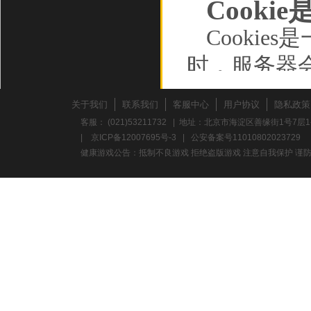
Cooki
Cooki
时，服务器
储在您的计
关于我们
联系我们
客服中心
用户协议
隐私政策
动设备，并
客服： (021)53211732 | 地址：北京市海淀区善缘街1号7层1
|
京ICP备12007695号-3
|
公安备案号11010802023729
如行为数据
健康游戏公告：抵制不良游戏 拒绝盗版游戏 注意自我保护 谨防
Cooki
的浏览数据
确保您的连接
存的信息，
过的广告、