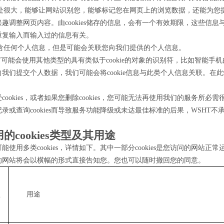
s的用处很大，能够让网站识别您，能够标记您在网页上的浏览数据，还能为
趣调整网页内容。由cookies储存的信息，会有一个有效期限，这些信
重复输入而输入过的信息有关。
s不包含任何个人信息，但是可能会关联您向我们提供的个人信息。
T可能会使用其他类型的具有类似于cookie的对象的识别符，比如智能手机的广告
我们提交个人数据，我们可能会将cookie信息与此类个人信息关联。在
cookies，或者如果您删除cookies，您可能无法再使用我们的服务所必
录或查询cookies而导致服务功能降级或未达最佳标准的后果，WSHT不
的cookies类型及其用途
能使用多类cookies，详情如下。其中一部分cookies是您访问的网站正
的网站将会以横幅的形式直接告知您。您也可以随时撤回您的同意。
型
用途