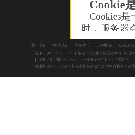
Cooki
Cooki
时，服务器
储在您的计
关于我们
联系我们
客服中心
用户协议
隐私政策
动设备，并
客服： (021)53211732 | 地址：北京市海淀区善缘街1号7层1
|
京ICP备12007695号-3
|
公安备案号11010802023729
如行为数据
健康游戏公告：抵制不良游戏 拒绝盗版游戏 注意自我保护 谨防
Cooki
的浏览数据
确保您的连接
存的信息，
过的广告、