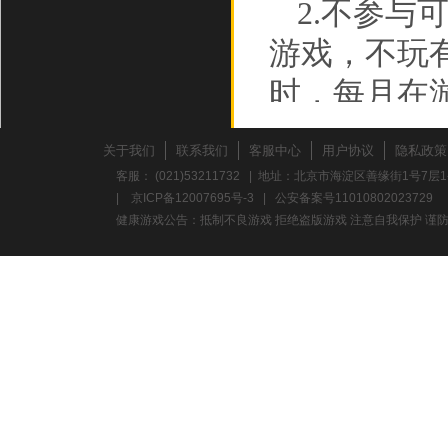
2.不参
游戏，不玩
时，每月在
3.不要
关于我们
联系我们
客服中心
用户协议
隐私政策
折时，应多
客服： (021)53211732 | 地址：北京市海淀区善缘街1号7层1
|
京ICP备12007695号-3
|
公安备案号11010802023729
力。
健康游戏公告：抵制不良游戏 拒绝盗版游戏 注意自我保护 谨防
养成积极
心理，避免
意保护个人
校、单位地