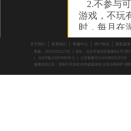
2.不参
游戏，不玩
时，每月在
3.不要
关于我们
联系我们
客服中心
用户协议
隐私政策
折时，应多
客服： (021)53211732 | 地址：北京市海淀区善缘街1号7层1
|
京ICP备12007695号-3
|
公安备案号11010802023729
力。
健康游戏公告：抵制不良游戏 拒绝盗版游戏 注意自我保护 谨防
养成积极
心理，避免
意保护个人
校、单位地