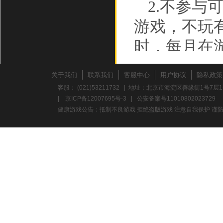
2.不参
游戏，不玩
时，每月在
3.不要
关于我们
联系我们
客服中心
用户协议
隐私政策
折时，应多
客服： (021)53211732 | 地址：北京市海淀区善缘街1号7层1
|
京ICP备12007695号-3
|
公安备案号11010802023729
力。
健康游戏公告：抵制不良游戏 拒绝盗版游戏 注意自我保护 谨防
养成积极
心理，避免
意保护个人
校、单位地