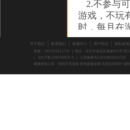
2.不参
游戏，不玩
时，每月在
3.不要
关于我们
联系我们
客服中心
用户协议
隐私政策
折时，应多
客服： (021)53211732 | 地址：北京市海淀区善缘街1号7层1
|
京ICP备12007695号-3
|
公安备案号11010802023729
力。
健康游戏公告：抵制不良游戏 拒绝盗版游戏 注意自我保护 谨防
养成积极
心理，避免
意保护个人
校、单位地