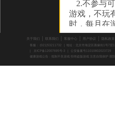
2.不参
游戏，不玩
时，每月在
3.不要
关于我们
联系我们
客服中心
用户协议
隐私政策
折时，应多
客服： (021)53211732 | 地址：北京市海淀区善缘街1号7层1
|
京ICP备12007695号-3
|
公安备案号11010802023729
力。
健康游戏公告：抵制不良游戏 拒绝盗版游戏 注意自我保护 谨防
养成积极
心理，避免
意保护个人
校、单位地