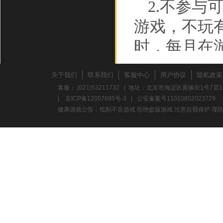
2.不参
游戏，不玩
时，每月在
3.不要
关于我们
联系我们
客服中心
用户协议
隐私政策
折时，应多
客服： (021)53211732 | 地址：北京市海淀区善缘街1号7层1
|
京ICP备12007695号-3
|
公安备案号11010802023729
力。
健康游戏公告：抵制不良游戏 拒绝盗版游戏 注意自我保护 谨防
养成积极
心理，避免
意保护个人
校、单位地