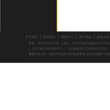
关于我们
联系我们
客服中心
用户协议
隐私政策
客服： (021)53211732 | 地址：北京市海淀区善缘街1号7层1
|
京ICP备12007695号-3
|
公安备案号11010802023729
健康游戏公告：抵制不良游戏 拒绝盗版游戏 注意自我保护 谨防