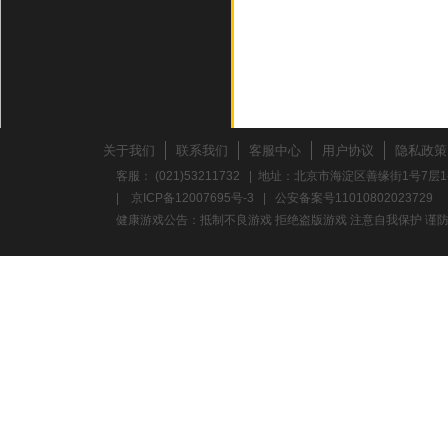
关于我们
联系我们
客服中心
用户协议
隐私政策
客服： (021)53211732 | 地址：北京市海淀区善缘街1号7层1
|
京ICP备12007695号-3
|
公安备案号11010802023729
健康游戏公告：抵制不良游戏 拒绝盗版游戏 注意自我保护 谨防