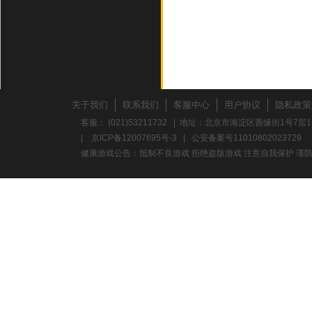
关于我们
联系我们
客服中心
用户协议
隐私政策
客服： (021)53211732 | 地址：北京市海淀区善缘街1号7层1
|
京ICP备12007695号-3
|
公安备案号11010802023729
健康游戏公告：抵制不良游戏 拒绝盗版游戏 注意自我保护 谨防