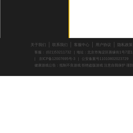
关于我们
联系我们
客服中心
用户协议
隐私政策
客服： (021)53211732 | 地址：北京市海淀区善缘街1号7层1
|
京ICP备12007695号-3
|
公安备案号11010802023729
健康游戏公告：抵制不良游戏 拒绝盗版游戏 注意自我保护 谨防