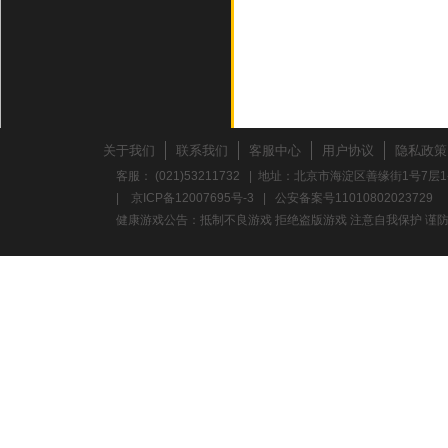
关于我们
联系我们
客服中心
用户协议
隐私政策
客服： (021)53211732 | 地址：北京市海淀区善缘街1号7层1
|
京ICP备12007695号-3
|
公安备案号11010802023729
健康游戏公告：抵制不良游戏 拒绝盗版游戏 注意自我保护 谨防