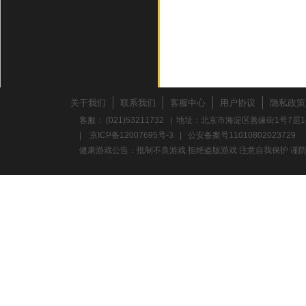
关于我们
联系我们
客服中心
用户协议
隐私政策
客服： (021)53211732 | 地址：北京市海淀区善缘街1号7层1
|
京ICP备12007695号-3
|
公安备案号11010802023729
健康游戏公告：抵制不良游戏 拒绝盗版游戏 注意自我保护 谨防