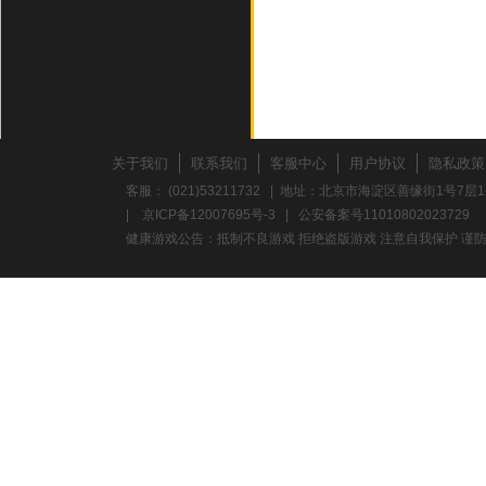
关于我们
联系我们
客服中心
用户协议
隐私政策
客服： (021)53211732 | 地址：北京市海淀区善缘街1号7层1
|
京ICP备12007695号-3
|
公安备案号11010802023729
健康游戏公告：抵制不良游戏 拒绝盗版游戏 注意自我保护 谨防