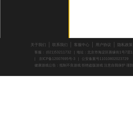
关于我们
联系我们
客服中心
用户协议
隐私政策
客服： (021)53211732 | 地址：北京市海淀区善缘街1号7层1
|
京ICP备12007695号-3
|
公安备案号11010802023729
健康游戏公告：抵制不良游戏 拒绝盗版游戏 注意自我保护 谨防