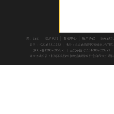
关于我们
联系我们
客服中心
用户协议
隐私政策
客服： (021)53211732 | 地址：北京市海淀区善缘街1号7层1
|
京ICP备12007695号-3
|
公安备案号11010802023729
健康游戏公告：抵制不良游戏 拒绝盗版游戏 注意自我保护 谨防