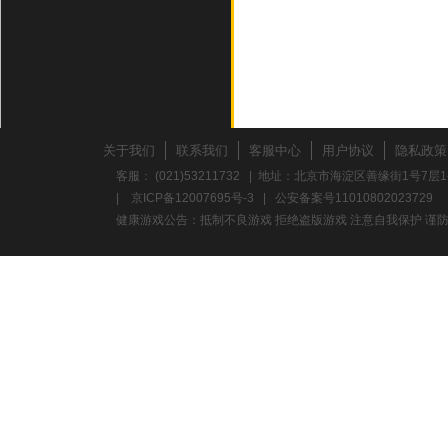
关于我们
联系我们
客服中心
用户协议
隐私政策
客服： (021)53211732 | 地址：北京市海淀区善缘街1号7层1
|
京ICP备12007695号-3
|
公安备案号11010802023729
健康游戏公告：抵制不良游戏 拒绝盗版游戏 注意自我保护 谨防