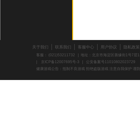
关于我们
联系我们
客服中心
用户协议
隐私政策
客服： (021)53211732 | 地址：北京市海淀区善缘街1号7层1
|
京ICP备12007695号-3
|
公安备案号11010802023729
健康游戏公告：抵制不良游戏 拒绝盗版游戏 注意自我保护 谨防