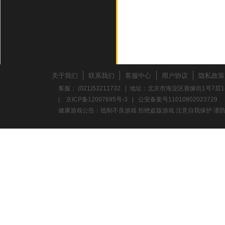
关于我们
联系我们
客服中心
用户协议
隐私政策
客服： (021)53211732 | 地址：北京市海淀区善缘街1号7层1
|
京ICP备12007695号-3
|
公安备案号11010802023729
健康游戏公告：抵制不良游戏 拒绝盗版游戏 注意自我保护 谨防