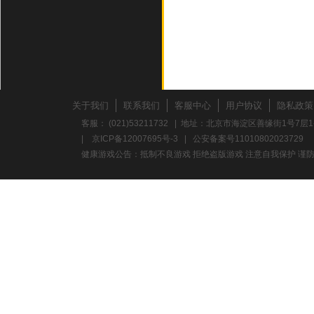
关于我们
联系我们
客服中心
用户协议
隐私政策
客服： (021)53211732 | 地址：北京市海淀区善缘街1号7层1
|
京ICP备12007695号-3
|
公安备案号11010802023729
健康游戏公告：抵制不良游戏 拒绝盗版游戏 注意自我保护 谨防