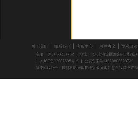
关于我们
联系我们
客服中心
用户协议
隐私政策
客服： (021)53211732 | 地址：北京市海淀区善缘街1号7层1
|
京ICP备12007695号-3
|
公安备案号11010802023729
健康游戏公告：抵制不良游戏 拒绝盗版游戏 注意自我保护 谨防