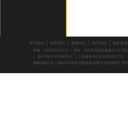
关于我们
联系我们
客服中心
用户协议
隐私政策
客服： (021)53211732 | 地址：北京市海淀区善缘街1号7层1
|
京ICP备12007695号-3
|
公安备案号11010802023729
健康游戏公告：抵制不良游戏 拒绝盗版游戏 注意自我保护 谨防