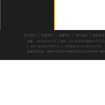
关于我们
联系我们
客服中心
用户协议
隐私政策
客服： (021)53211732 | 地址：北京市海淀区善缘街1号7层1
|
京ICP备12007695号-3
|
公安备案号11010802023729
健康游戏公告：抵制不良游戏 拒绝盗版游戏 注意自我保护 谨防