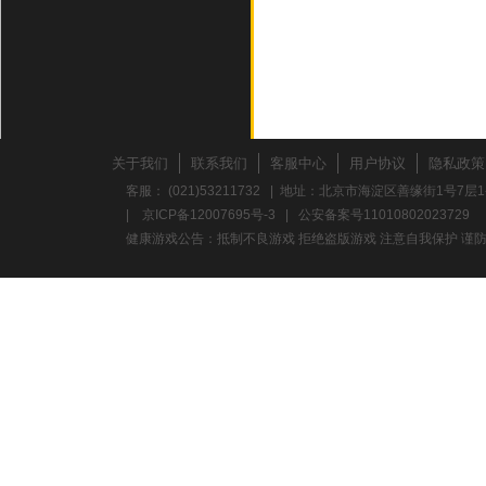
关于我们
联系我们
客服中心
用户协议
隐私政策
客服： (021)53211732 | 地址：北京市海淀区善缘街1号7层1
|
京ICP备12007695号-3
|
公安备案号11010802023729
健康游戏公告：抵制不良游戏 拒绝盗版游戏 注意自我保护 谨防