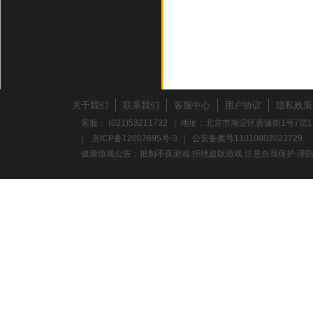
关于我们
联系我们
客服中心
用户协议
隐私政策
客服： (021)53211732 | 地址：北京市海淀区善缘街1号7层1
|
京ICP备12007695号-3
|
公安备案号11010802023729
健康游戏公告：抵制不良游戏 拒绝盗版游戏 注意自我保护 谨防