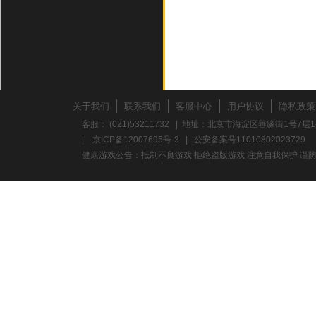
关于我们
联系我们
客服中心
用户协议
隐私政策
客服： (021)53211732 | 地址：北京市海淀区善缘街1号7层1
|
京ICP备12007695号-3
|
公安备案号11010802023729
健康游戏公告：抵制不良游戏 拒绝盗版游戏 注意自我保护 谨防