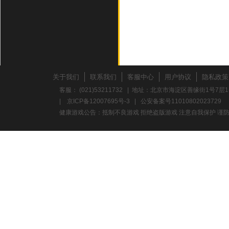
关于我们
联系我们
客服中心
用户协议
隐私政策
客服： (021)53211732 | 地址：北京市海淀区善缘街1号7层1
|
京ICP备12007695号-3
|
公安备案号11010802023729
健康游戏公告：抵制不良游戏 拒绝盗版游戏 注意自我保护 谨防