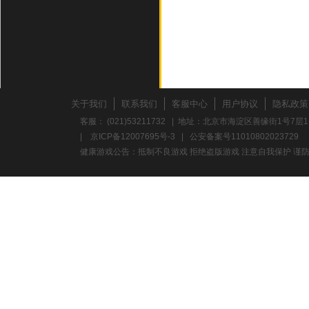
关于我们
联系我们
客服中心
用户协议
隐私政策
客服： (021)53211732 | 地址：北京市海淀区善缘街1号7层1
|
京ICP备12007695号-3
|
公安备案号11010802023729
健康游戏公告：抵制不良游戏 拒绝盗版游戏 注意自我保护 谨防