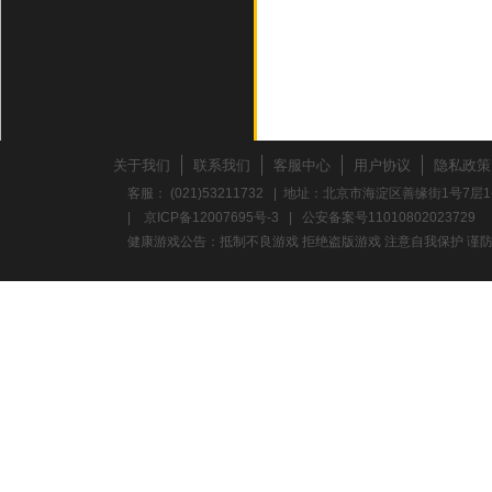
关于我们
联系我们
客服中心
用户协议
隐私政策
客服： (021)53211732 | 地址：北京市海淀区善缘街1号7层1
|
京ICP备12007695号-3
|
公安备案号11010802023729
健康游戏公告：抵制不良游戏 拒绝盗版游戏 注意自我保护 谨防