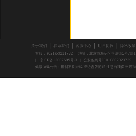
关于我们
联系我们
客服中心
用户协议
隐私政策
客服： (021)53211732 | 地址：北京市海淀区善缘街1号7层1
|
京ICP备12007695号-3
|
公安备案号11010802023729
健康游戏公告：抵制不良游戏 拒绝盗版游戏 注意自我保护 谨防