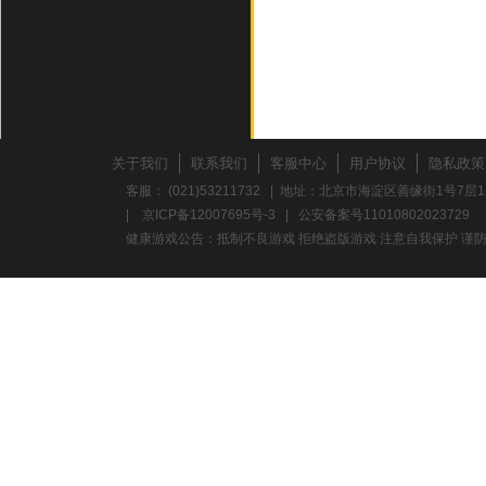
关于我们
联系我们
客服中心
用户协议
隐私政策
客服： (021)53211732 | 地址：北京市海淀区善缘街1号7层1
|
京ICP备12007695号-3
|
公安备案号11010802023729
健康游戏公告：抵制不良游戏 拒绝盗版游戏 注意自我保护 谨防