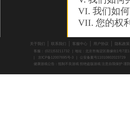
VI. 我们
VII. 您的权
VIII. 此政
IX. 如何联
关于我们
联系我们
客服中心
用户协议
隐私政策
客服： (021)53211732 | 地址：北京市海淀区善缘街1号7层1
如果您对
|
京ICP备12007695号-3
|
公安备案号11010802023729
健康游戏公告：抵制不良游戏 拒绝盗版游戏 注意自我保护 谨防
忧，请参阅
请您在使
政策。
WSHT
个人信息的
遵守以下原