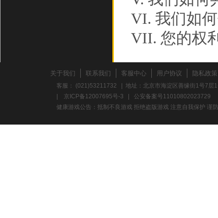
VI. 我们
VII. 您的权
VIII. 此政
IX. 如何联
关于我们
联系我们
客服中心
用户协议
隐私政策
客服： (021)53211732 | 地址：北京市海淀区善缘街1号7层1
如果您对
|
京ICP备12007695号-3
|
公安备案号11010802023729
健康游戏公告：抵制不良游戏 拒绝盗版游戏 注意自我保护 谨防
忧，请参阅
请您在使
政策。
WSHT
个人信息的
遵守以下原