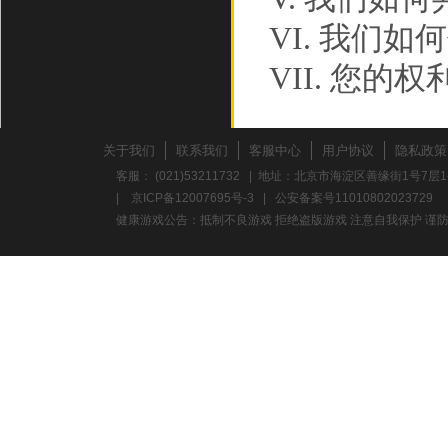
VI. 我们
VII. 您的权
VIII. 此政
IX. 如何联
关于我们
联系我们
客服中心
用户协议
隐私政策
客服： (021)53211732 | 地址：北京市海淀区善缘街1号7层1
如果您对
|
京ICP备12007695号-3
|
公安备案号11010802023729
健康游戏公告：抵制不良游戏 拒绝盗版游戏 注意自我保护 谨防
忧，请参阅
请您在使
政策。
WSHT
个人信息的
遵守以下原