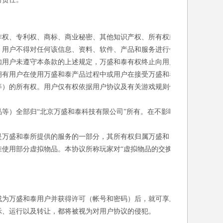
作权、专利权、商标、商业秘密、其他知识产权、所有权或
，用户不得对任何该信息、资料、软件、产品和服务进行修
如用户未遵守本条款的上述规定，万盛和泰有权终止向用户
拥有用户在使用万盛和泰产品过程中或用户在接受万盛和泰
等）的所有权。用户仅有权依据用户协议及有关游戏规则使
等）全部归“北京万盛和泰科技有限公司”所有。在不影响
。
是万盛和泰所提供的服务的一部分，其所有权归属万盛和
使用部分虚拟物品。本协议所称玩家对“虚拟物品的交换/
成为万盛和泰用户并获得许可（帐号和密码）后，就可享用
示、运行以及转让，都将被视为对用户协议的侵犯。