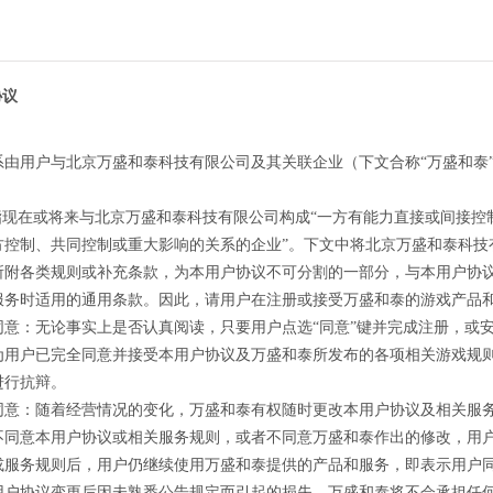
协议
系由用户与北京万盛和泰科技有限公司及其关联企业（下文合称“万盛和泰
”指现在或将来与北京万盛和泰科技有限公司构成“一方有能力直接或间接
方控制、共同控制或重大影响的关系的企业”。下文中将北京万盛和泰科技
所附各类规则或补充条款，为本用户协议不可分割的一部分，与本用户协
服务时适用的通用条款。因此，请用户在注册或接受万盛和泰的游戏产品
同意：无论事实上是否认真阅读，只要用户点选“同意”键并完成注册，或
为用户已完全同意并接受本用户协议及万盛和泰所发布的各项相关游戏规
进行抗辩。
同意：随着经营情况的变化，万盛和泰有权随时更改本用户协议及相关服
不同意本用户协议或相关服务规则，或者不同意万盛和泰作出的修改，用
或服务规则后，用户仍继续使用万盛和泰提供的产品和服务，即表示用户
用户协议变更后因未熟悉公告规定而引起的损失，万盛和泰将不会承担任