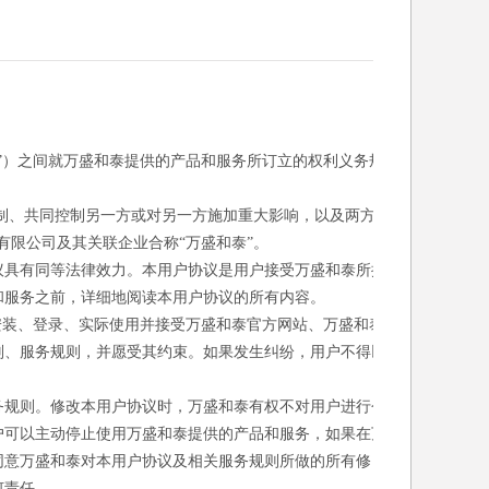
”）之间就万盛和泰提供的产品和服务所订立的权利义务规
控制、共同控制另一方或对另一方施加重大影响，以及两方或
有限公司及其关联企业合称“万盛和泰”。
议具有同等法律效力。本用户协议是用户接受万盛和泰所提
和服务之前，详细地阅读本用户协议的所有内容。
安装、登录、实际使用并接受万盛和泰官方网站、万盛和泰
则、服务规则，并愿受其约束。如果发生纠纷，用户不得以
务规则。修改本用户协议时，万盛和泰有权不对用户进行个
户可以主动停止使用万盛和泰提供的产品和服务，如果在万
同意万盛和泰对本用户协议及相关服务规则所做的所有修
何责任。