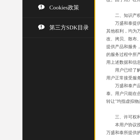
Cookies政策
二、知识产
万盛和泰提
第三方SDK目录
其他权利，均为
改、拷贝、散布
提供产品和服务
的服务过程中所
用上述数据和信
用户已经了
用户正常接受服
万盛和泰产
泰。用户只能在
转让”均指虚拟物
三、许可权
本用户协议
万盛和泰所提供