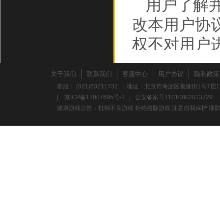
用户了解
改本用户协
权不对用户
规则，或者
关于我们
联系我们
客服中心
用户协议
隐私政策
万盛和泰提
客服： (021)53211732 | 地址：北京市海淀区善缘街1号7层1
|
京ICP备12007695号-3
|
公安备案号11010802023729
则后，用户
健康游戏公告：抵制不良游戏 拒绝盗版游戏 注意自我保护 谨防
同意万盛和
于用户在用
和泰将不会
二、知识