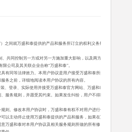
”）之间就万盛和泰提供的产品和服务所订立的权利义务规
控制、共同控制另一方或对另一方施加重大影响，以及两方或
有限公司及其关联企业合称“万盛和泰”。
议具有同等法律效力。本用户协议是用户接受万盛和泰所提
和服务之前，详细地阅读本用户协议的所有内容。
安装、登录、实际使用并接受万盛和泰官方网站、万盛和泰
则、服务规则，并愿受其约束。如果发生纠纷，用户不得以
务规则。修改本用户协议时，万盛和泰有权不对用户进行个
户可以主动停止使用万盛和泰提供的产品和服务，如果在万
同意万盛和泰对本用户协议及相关服务规则所做的所有修
何责任。