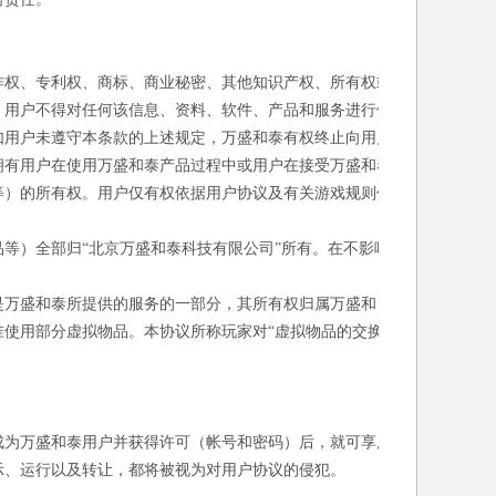
作权、专利权、商标、商业秘密、其他知识产权、所有权或
，用户不得对任何该信息、资料、软件、产品和服务进行修
如用户未遵守本条款的上述规定，万盛和泰有权终止向用户
拥有用户在使用万盛和泰产品过程中或用户在接受万盛和泰
等）的所有权。用户仅有权依据用户协议及有关游戏规则使
等）全部归“北京万盛和泰科技有限公司”所有。在不影响
。
是万盛和泰所提供的服务的一部分，其所有权归属万盛和
使用部分虚拟物品。本协议所称玩家对“虚拟物品的交换/
成为万盛和泰用户并获得许可（帐号和密码）后，就可享用
示、运行以及转让，都将被视为对用户协议的侵犯。