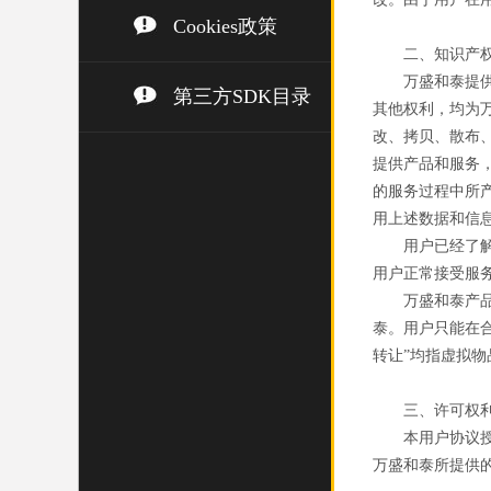
Cookies政策
二、知识产
万盛和泰提
第三方SDK目录
其他权利，均为
改、拷贝、散布
提供产品和服务
的服务过程中所
用上述数据和信
用户已经了
用户正常接受服
万盛和泰产
泰。用户只能在
转让”均指虚拟物
三、许可权
本用户协议
万盛和泰所提供