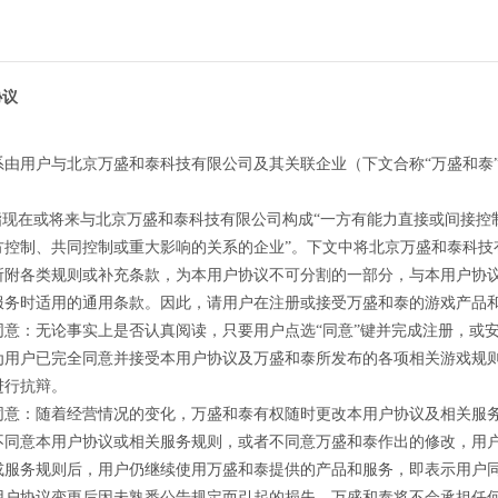
协议
系由用户与北京万盛和泰科技有限公司及其关联企业（下文合称“万盛和泰
”指现在或将来与北京万盛和泰科技有限公司构成“一方有能力直接或间接
方控制、共同控制或重大影响的关系的企业”。下文中将北京万盛和泰科技
所附各类规则或补充条款，为本用户协议不可分割的一部分，与本用户协
服务时适用的通用条款。因此，请用户在注册或接受万盛和泰的游戏产品
同意：无论事实上是否认真阅读，只要用户点选“同意”键并完成注册，或
为用户已完全同意并接受本用户协议及万盛和泰所发布的各项相关游戏规
进行抗辩。
同意：随着经营情况的变化，万盛和泰有权随时更改本用户协议及相关服
不同意本用户协议或相关服务规则，或者不同意万盛和泰作出的修改，用
或服务规则后，用户仍继续使用万盛和泰提供的产品和服务，即表示用户
用户协议变更后因未熟悉公告规定而引起的损失，万盛和泰将不会承担任