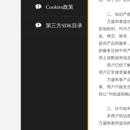
Cookies政策
二、知识产
万盛和泰提
第三方SDK目录
其他权利，均为
改、拷贝、散布
提供产品和服务
的服务过程中所
用上述数据和信
用户已经了
用户正常接受服
万盛和泰产
泰。用户只能在
转让”均指虚拟物
三、许可权
本用户协议
万盛和泰所提供