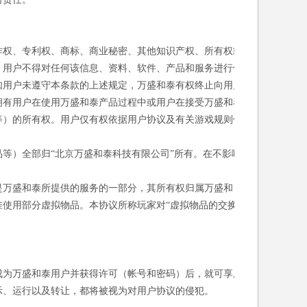
作权、专利权、商标、商业秘密、其他知识产权、所有权或
，用户不得对任何该信息、资料、软件、产品和服务进行修
如用户未遵守本条款的上述规定，万盛和泰有权终止向用户
拥有用户在使用万盛和泰产品过程中或用户在接受万盛和泰
等）的所有权。用户仅有权依据用户协议及有关游戏规则使
等）全部归“北京万盛和泰科技有限公司”所有。在不影响
。
是万盛和泰所提供的服务的一部分，其所有权归属万盛和
使用部分虚拟物品。本协议所称玩家对“虚拟物品的交换/
成为万盛和泰用户并获得许可（帐号和密码）后，就可享用
示、运行以及转让，都将被视为对用户协议的侵犯。