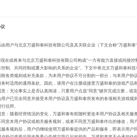
协议
系由用户与北京万盛和泰科技有限公司及其关联企业（下文合称“万盛和泰
”指现在或将来与北京万盛和泰科技有限公司构成“一方有能力直接或间接
方控制、共同控制或重大影响的关系的企业”。下文中将北京万盛和泰科技
所附各类规则或补充条款，为本用户协议不可分割的一部分，与本用户协
服务时适用的通用条款。因此，请用户在注册或接受万盛和泰的游戏产品
同意：无论事实上是否认真阅读，只要用户点选“同意”键并完成注册，或
为用户已完全同意并接受本用户协议及万盛和泰所发布的各项相关游戏规
进行抗辩。
同意：随着经营情况的变化，万盛和泰有权随时更改本用户协议及相关服
不同意本用户协议或相关服务规则，或者不同意万盛和泰作出的修改，用
或服务规则后，用户仍继续使用万盛和泰提供的产品和服务，即表示用户
用户协议变更后因未熟悉公告规定而引起的损失，万盛和泰将不会承担任