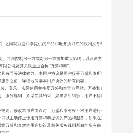
”）之间就万盛和泰提供的产品和服务所订立的权利义务规
控制、共同控制另一方或对另一方施加重大影响，以及两方或
有限公司及其关联企业合称“万盛和泰”。
议具有同等法律效力。本用户协议是用户接受万盛和泰所提
和服务之前，详细地阅读本用户协议的所有内容。
安装、登录、实际使用并接受万盛和泰官方网站、万盛和泰
则、服务规则，并愿受其约束。如果发生纠纷，用户不得以
务规则。修改本用户协议时，万盛和泰有权不对用户进行个
户可以主动停止使用万盛和泰提供的产品和服务，如果在万
同意万盛和泰对本用户协议及相关服务规则所做的所有修
何责任。